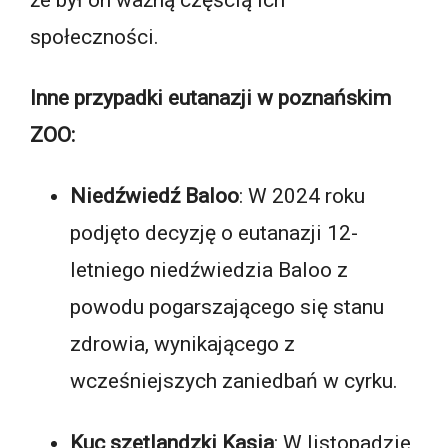
że był on ważną częścią ich
społeczności.
Inne przypadki eutanazji w poznańskim
ZOO:
Niedźwiedź Baloo
: W 2024 roku
podjęto decyzję o eutanazji 12-
letniego niedźwiedzia Baloo z
powodu pogarszającego się stanu
zdrowia, wynikającego z
wcześniejszych zaniedbań w cyrku.
Kuc szetlandzki Kasia
: W listopadzie