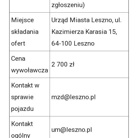
zgłoszeniu)
Miejsce
Urząd Miasta Leszno, ul.
składania
Kazimierza Karasia 15,
ofert
64-100 Leszno
Cena
2 700 zł
wywoławcza
Kontakt w
sprawie
mzd@leszno.pl
pojazdu
Kontakt
um@leszno.pl
ogólny