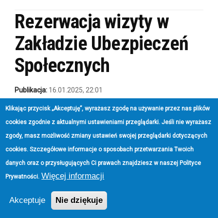
Rezerwacja wizyty w
Zakładzie Ubezpieczeń
Społecznych
Publikacja:
16.01.2025, 22:01
Aktualizacja:
18.06.2026, 15:20
Klikając przycisk „Akceptuję”, wyrażasz zgodę na używanie przez nas plików
cookies zgodnie z aktualnymi ustawieniami przeglądarki. Jeśli nie wyrażasz
zgody, masz możliwość zmiany ustawień swojej przeglądarki dotyczących
cookies. Szczegółowe informacje o sposobach przetwarzania Twoich
danych oraz o przysługujących Ci prawach znajdziesz w naszej
Polityce
Więcej informacji
Prywatności
.
Akceptuje
Nie dziękuje