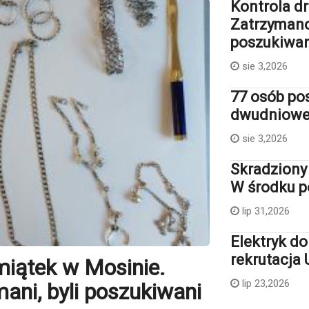
Kontrola d
Zatrzymano
poszukiwan
sie 3,2026
77 osób po
dwudniowej
sie 3,2026
Skradziony
W środku p
lip 31,2026
Elektryk d
rekrutacja
miątek w Mosinie.
lip 23,2026
ani, byli poszukiwani