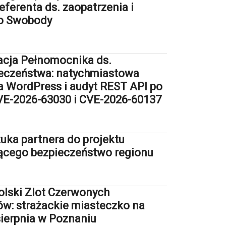
eferenta ds. zaopatrzenia i
do Swobody
cja Pełnomocnika ds.
eczeństwa: natychmiastowa
ja WordPress i audyt REST API po
VE-2026-63030 i CVE-2026-60137
uka partnera do projektu
cego bezpieczeństwo regionu
olski Zlot Czerwonych
: strażackie miasteczko na
sierpnia w Poznaniu