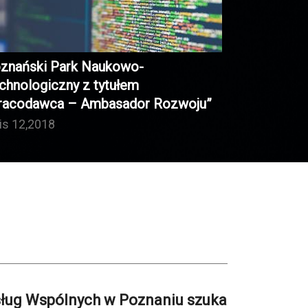
znański Park Naukowo-
chnologiczny z tytułem
racodawca – Ambasador Rozwoju”
lis 12,2018
ług Wspólnych w Poznaniu szuka