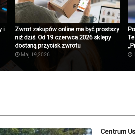
 i
Zwrot zakupów online ma być prostszy
Po
niż dziś. Od 19 czerwca 2026 sklepy
Te
dostaną przycisk zwrotu
„P
Maj 19,2026
Centrum Us