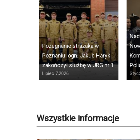
Nad
Pożegnanie strażaka w
Now
Poznaniu: ogn. Jakub Haryk
Kom
zakończył służbę w JRG nr 1
Poli
Lipiec 7,2026
Styc
Wszystkie informacje