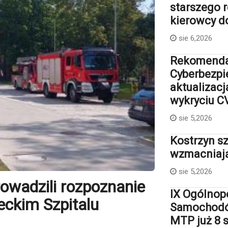
starszego r
kierowcy 
sie 6,2026
Rekomenda
Cyberbezpi
aktualizac
wykryciu C
sie 5,2026
Kostrzyn sz
wzmacniają
sie 5,2026
owadzili rozpoznanie
IX Ogólnop
eckim Szpitalu
Samochodów
MTP już 8 