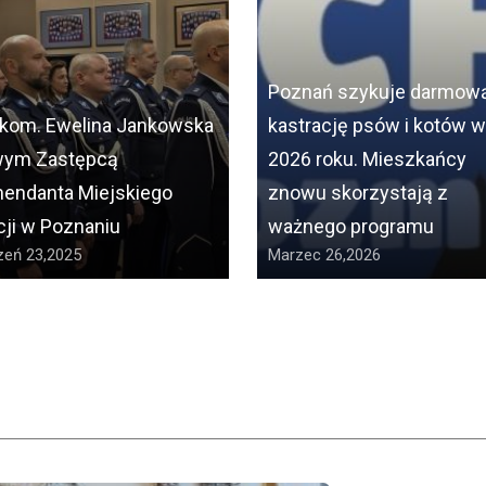
Poznań szykuje darmow
kom. Ewelina Jankowska
kastrację psów i kotów w
ym Zastępcą
2026 roku. Mieszkańcy
endanta Miejskiego
znowu skorzystają z
cji w Poznaniu
ważnego programu
zeń 23,2025
Marzec 26,2026