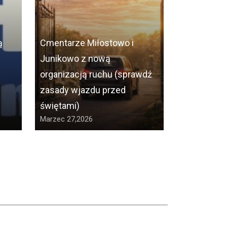
ą
Cmentarze Miłostowo i
Junikowo z nową
organizacją ruchu (sprawdź
Lumpeksy 
zasady wjazdu przed
Poznaniu. 
świętami)
sklepów z
Marzec 27,2026
Marzec 30,2