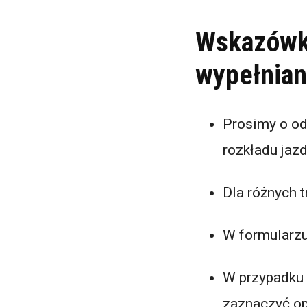
Wskazówk
wypełnian
Prosimy o od
rozkładu jaz
Dla różnych 
W formularzu
W przypadku
zaznaczyć op