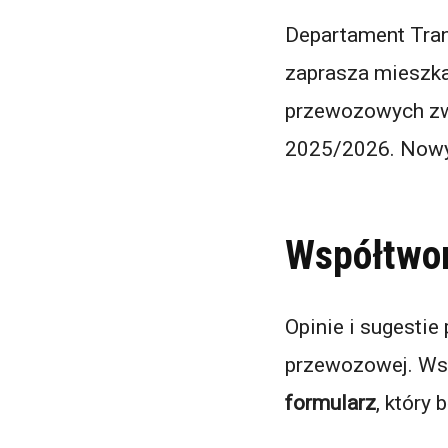
Departament Tra
zaprasza mieszka
przewozowych zw
2025/2026. Nowy 
Współtwor
Opinie i sugestie
przewozowej. Ws
formularz
, który