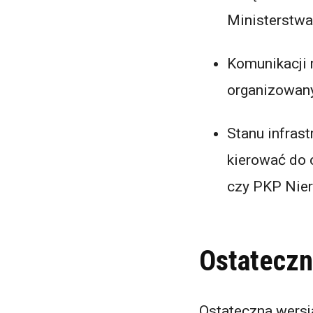
Ministerstwa
Komunikacji 
organizowany
Stanu infrast
kierować do 
czy PKP Nie
Ostateczn
Ostateczna wersj