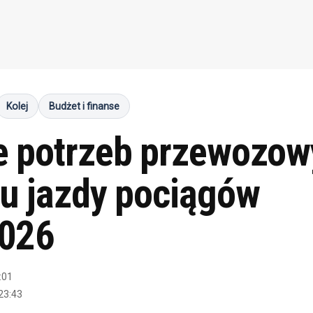
Kolej
Budżet i finanse
e potrzeb przewozow
u jazdy pociągów
026
:01
23:43