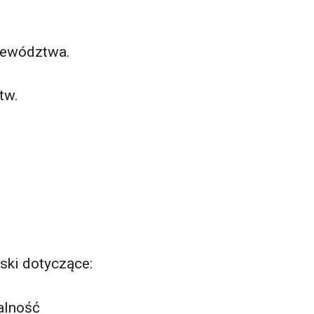
jewództwa.
tw.
ski dotyczące:
alność