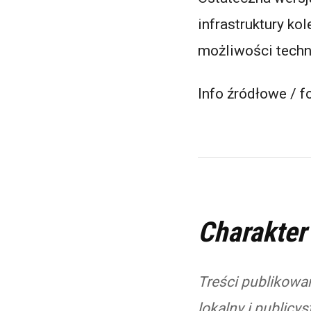
infrastruktury k
możliwości techn
Info źródłowe / f
Charakter
Treści publikowan
lokalny i publicy