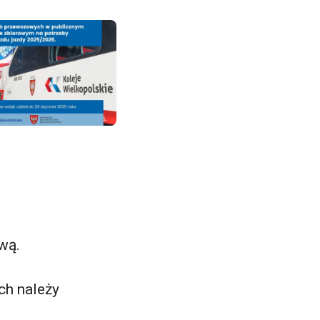
wą.
ch należy