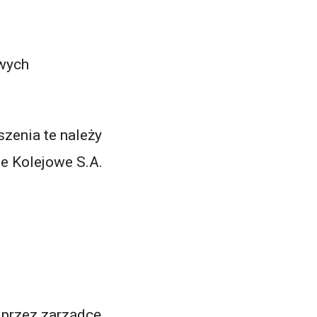
owych
szenia te należy
ie Kolejowe S.A.
 przez zarządcę