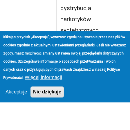
dystrybucja
narkotyków
syntetycznych
Klikając przycisk „Akceptuję”, wyrażasz zgodę na używanie przez nas plików
cookies zgodnie z aktualnymi ustawieniami przeglądarki. Jeśli nie wyrażasz
Zabezpieczony
Około 200
zgody, masz możliwość zmiany ustawień swojej przeglądarki dotyczących
narkotyk
kilogramów
cookies. Szczegółowe informacje o sposobach przetwarzania Twoich
gotowego klefedronu
danych oraz o przysługujących Ci prawach znajdziesz w naszej
Polityce
Więcej informacji
Prywatności
.
Substancje w
Blisko 2000 litrów
Akceptuje
Nie dziękuje
fazie
krystalizacji
Szacowana
Około 68 milionów