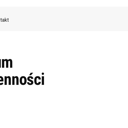
takt
um
enności