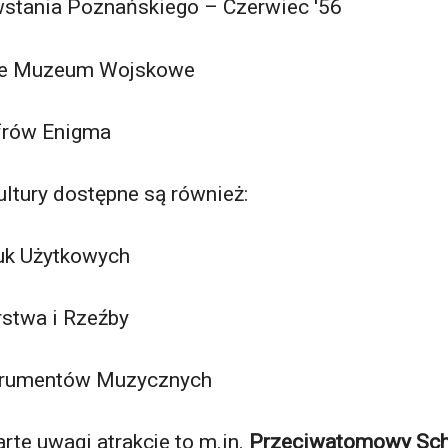
tania Poznańskiego – Czerwiec '56
ie Muzeum Wojskowe
frów Enigma
ltury dostępne są również:
k Użytkowych
rstwa i Rzeźby
trumentów Muzycznych
rte uwagi atrakcje to m.in.
Przeciwatomowy Sch