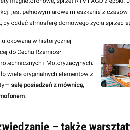
sety magnetofonowe, sprzęt RTV i AGD z epoki. 
akcji jest pełnowymiarowe mieszkanie z czasów
, by oddać atmosferę domowego życia sprzed ep
 ulokowana w historycznej
ącej do Cechu Rzemiosł
rotechnicznych i Motoryzacyjnych.
o wiele oryginalnych elementów z
 tym
salę posiedzeń z mównicą,
amofonem
.
zwiedzanie – także warsztat