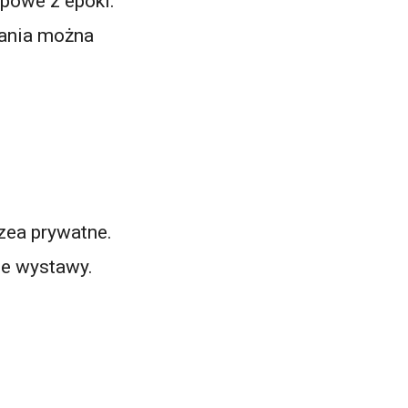
powe z epoki.
zania można
zea prywatne.
ne wystawy.