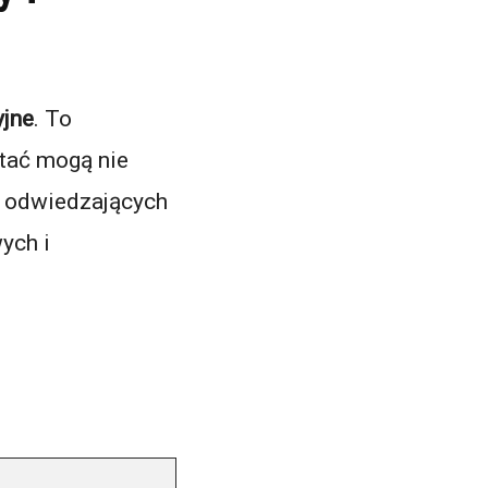
yjne
. To
stać mogą nie
ch odwiedzających
ych i