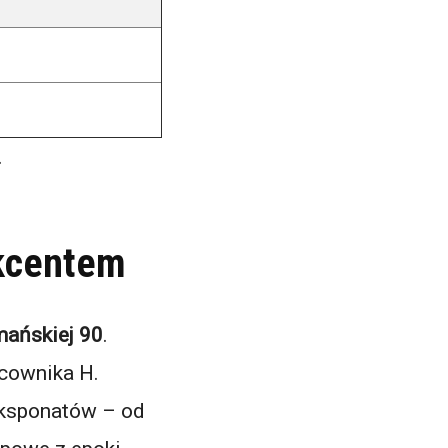
.
akcentem
mańskiej 90
.
cownika H.
eksponatów – od