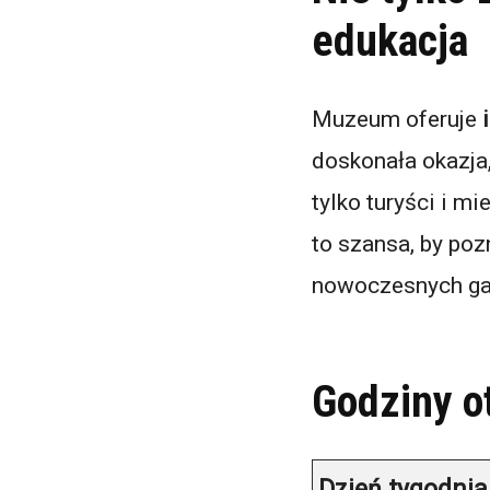
edukacja
Muzeum oferuje
doskonała okazja,
tylko turyści i m
to szansa, by po
nowoczesnych ga
Godziny ot
Dzień tygodnia