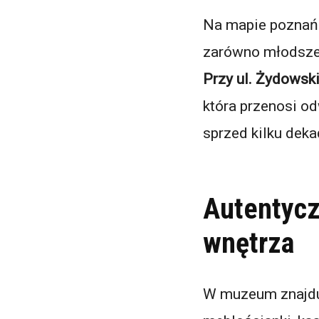
Na mapie poznańsk
zarówno młodsze p
Przy ul. Żydowsk
która przenosi od
sprzed kilku deka
Autentycz
wnętrza
W muzeum znajdu