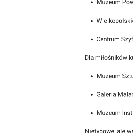
Muzeum Pows
Wielkopolsk
Centrum Szy
Dla miłośników ku
Muzeum Sztu
Galeria Mala
Muzeum Ins
Nietypowe, ale wa