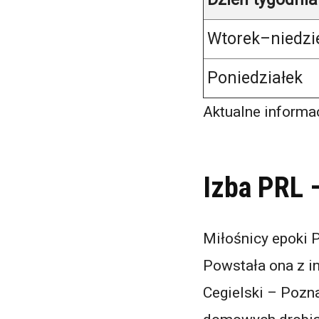
Wtorek–niedzi
Poniedziałek
Aktualne informac
Izba PRL 
Miłośnicy epoki
Powstała ona z i
Cegielski – Pozn