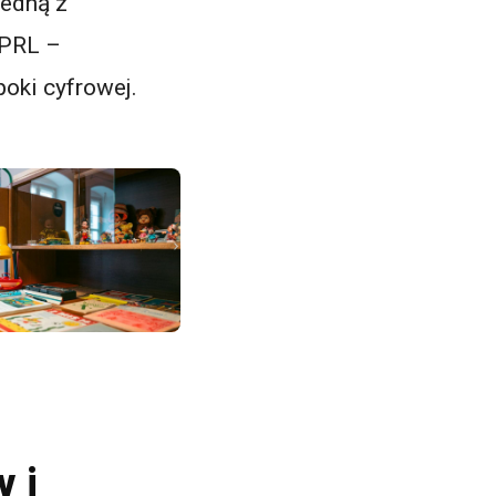
Jedną z
 PRL –
oki cyfrowej.
y i