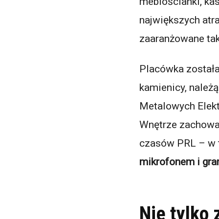
meblościanki, ka
największych atr
zaaranżowane tak
Placówka została
kamienicy, należ
Metalowych Elekt
Wnętrze zachował
czasów PRL – w
mikrofonem i gr
Nie tylko 