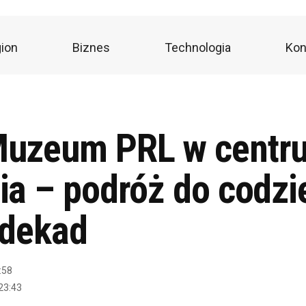
ion
Biznes
Technologia
Kon
uzeum PRL w centr
ia – podróż do codzi
 dekad
:58
23:43