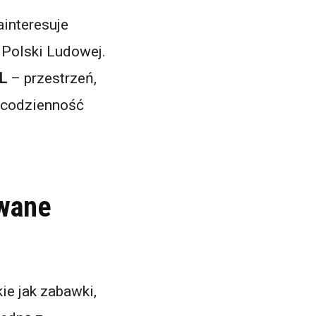
ainteresuje
h Polski Ludowej.
RL
– przestrzeń,
c codzienność
owane
akie jak zabawki,