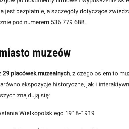
zgów po dokumenty firmowe i wyposażenie skle
 jest bezpłatnie, a szczegóły dotyczące zwied
cznie pod numerem 536 779 688.
 miasto muzeów
ż
29 placówek muzealnych
, z czego osiem to mu
arówno ekspozycje historyczne, jak i interaktyw
szych znajdują się:
tania Wielkopolskiego 1918-1919