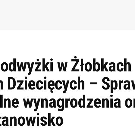
odwyżki w Żłobkach 
h Dziecięcych – Spr
lne wynagrodzenia o
tanowisko