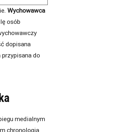
ie.
Wychowawca
olę osób
ć wychowawczy
ość dopisana
 przypisana do
ka
obiegu medialnym
em chronologia