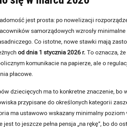
adomość jest prosta: po nowelizacji rozporządz
racowników samorządowych wzrosły minimalne
sadniczego. Co istotne, nowe stawki mają zast
eżnych
od dnia 1 stycznia 2026 r.
To oznacza, że
licznym komunikacie na papierze, ale o regulacj
enia płacowe.
ubów dziecięcych ma to konkretne znaczenie, bo 
nowiska przypisane do określonych kategorii zas
egoria ma ustawowo wskazany minimalny poziom
 jest to jeszcze pełna pensja „na rękę”, bo do o