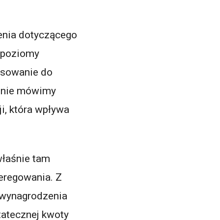
enia dotyczącego
 poziomy
osowanie do
 nie mówimy
i, która wpływa
właśnie tam
zeregowania. Z
 wynagrodzenia
statecznej kwoty