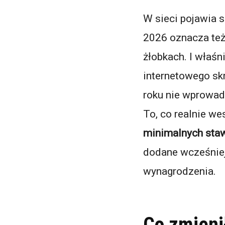
W sieci pojawia s
2026 oznacza te
żłobkach. I właśn
internetowego sk
roku nie wprowad
To, co realnie we
minimalnych sta
dodane wcześniej
wynagrodzenia.
Co zmieni