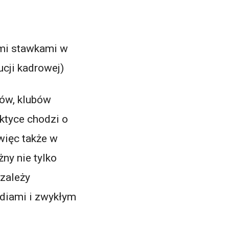
ymi stawkami w
cji kadrowej)
ków, klubów
ktyce chodzi o
więc także w
ny nie tylko
 zależy
udiami i zwykłym