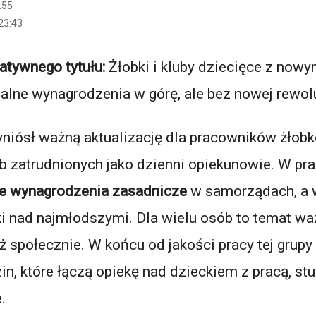
:55
23:43
atywnego tytułu:
Żłobki i kluby dziecięce z now
alne wynagrodzenia w górę, ale bez nowej rewolu
niósł ważną aktualizację dla pracowników żłob
b zatrudnionych jako dzienni opiekunowie. W pra
e wynagrodzenia zasadnicze
w samorządach, a 
i nad najmłodszymi. Dla wielu osób to temat waż
 społecznie. W końcu od jakości pracy tej grupy
n, które łączą opiekę nad dzieckiem z pracą, st
.