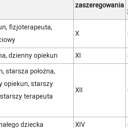
zaszeregowania
n, fizjoterapeuta,
X
ciowy
na, dzienny opiekun
XI
n, starsza położna,
y opiekun, starszy
XII
 starszy terapeuta
ałego dziecka
XIV