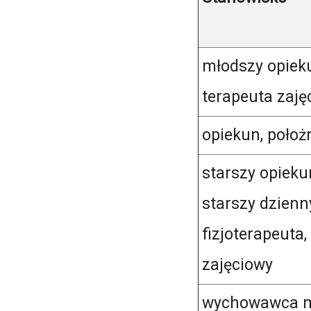
młodszy opieku
terapeuta zaję
opiekun, położ
starszy opieku
starszy dzienn
fizjoterapeuta,
zajęciowy
wychowawca m