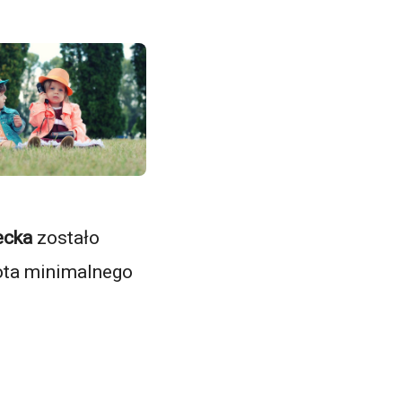
ecka
zostało
wota minimalnego