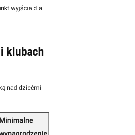
nkt wyjścia dla
i klubach
eką nad dziećmi
Minimalne
wynagrodzenie