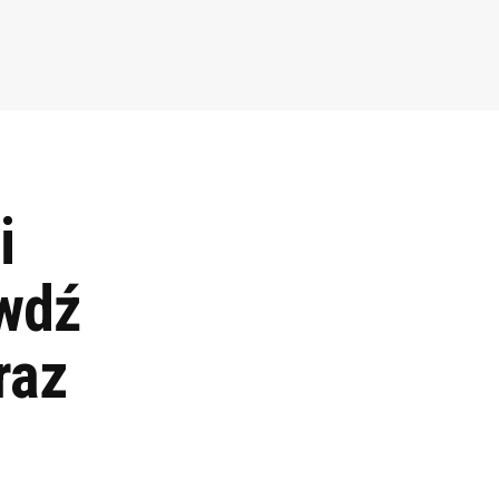
i
awdź
raz