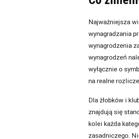
Najważniejsza wi
wynagradzania p
wynagrodzenia za
wynagrodzeń nal
wyłącznie o symbo
na realne rozlicz
Dla żłobków i kl
znajdują się sta
kolei każda kat
zasadniczego. Nie