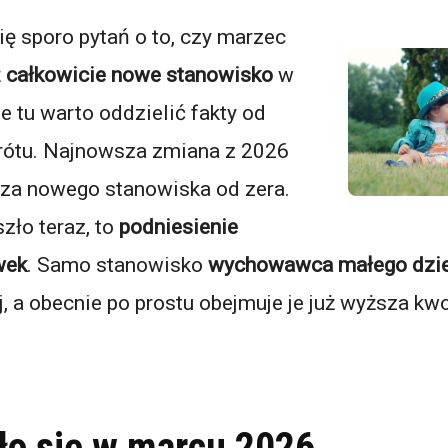
ię sporo pytań o to, czy marzec
ż
całkowicie nowe stanowisko
w
ie tu warto oddzielić fakty od
rótu. Najnowsza zmiana z 2026
za nowego stanowiska od zera.
szło teraz, to
podniesienie
wek
. Samo stanowisko
wychowawca małego dzi
, a obecnie po prostu obejmuje je już wyższa k
ło się w marcu 2026