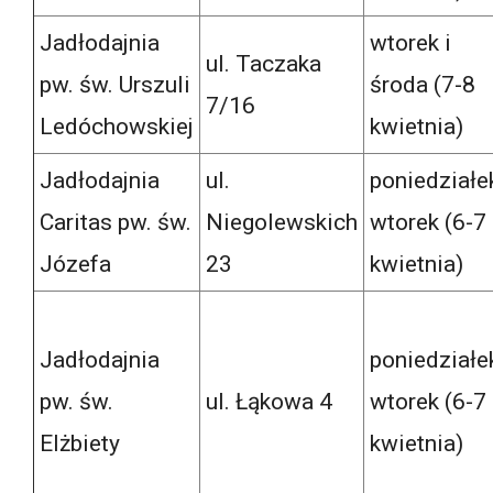
Jadłodajnia
wtorek i
ul. Taczaka
pw. św. Urszuli
środa (7-8
7/16
Ledóchowskiej
kwietnia)
Jadłodajnia
ul.
poniedziałek
Caritas pw. św.
Niegolewskich
wtorek (6-7
Józefa
23
kwietnia)
Jadłodajnia
poniedziałek
pw. św.
ul. Łąkowa 4
wtorek (6-7
Elżbiety
kwietnia)