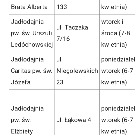
Brata Alberta
133
kwietnia)
Jadłodajnia
wtorek i
ul. Taczaka
pw. św. Urszuli
środa (7-8
7/16
Ledóchowskiej
kwietnia)
Jadłodajnia
ul.
poniedziałek
Caritas pw. św.
Niegolewskich
wtorek (6-7
Józefa
23
kwietnia)
Jadłodajnia
poniedziałek
pw. św.
ul. Łąkowa 4
wtorek (6-7
Elżbiety
kwietnia)