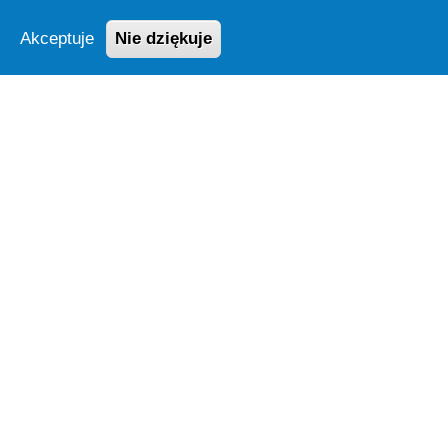
Swarzędz biega nie tylko dla wyników.
Akceptuje
Nie dziękuje
Organizatorzy przygotowali strefy
edukacyjne i konsultacje ze specjalistami,
by zachęcić wszystkich do zdrowego
stylu życia i zwiększyć świadomość na
temat profilaktyki zdrowotnej oraz walki z
uzależnieniami. To ważny akcent dla
całych rodzin i młodych uczestników,
którzy mogą skorzystać z wiedzy
ekspertów na miejscu.
Wyróżniki
Szczegóły