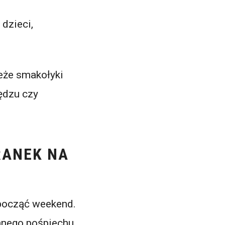
 dzieci,
eże smakołyki
zędzu czy
RANEK NA
zpocząć weekend.
nnego pośpiechu,