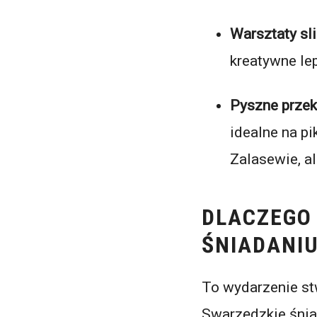
Warsztaty sl
kreatywne le
Pyszne przek
idealne na pi
Zalasewie, al
DLACZEGO
ŚNIADANI
To wydarzenie st
Swarzędzkie śnia