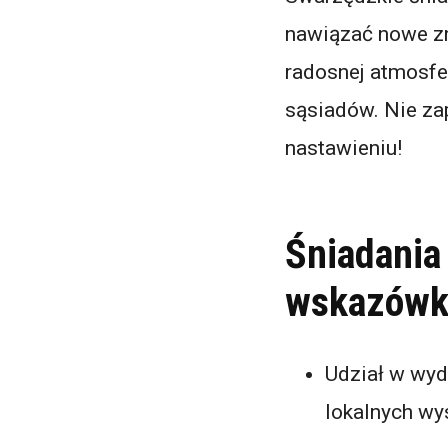
nawiązać nowe zn
radosnej atmosfer
sąsiadów. Nie za
nastawieniu!
Śniadania
wskazówk
Udział w wyda
lokalnych w