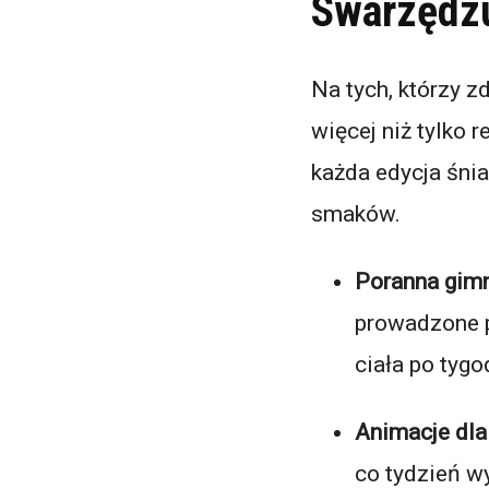
Swarzędzu
Na tych, którzy 
więcej niż tylko 
każda edycja śnia
smaków.
Poranna gim
prowadzone p
ciała po tygo
Animacje dla
co tydzień w