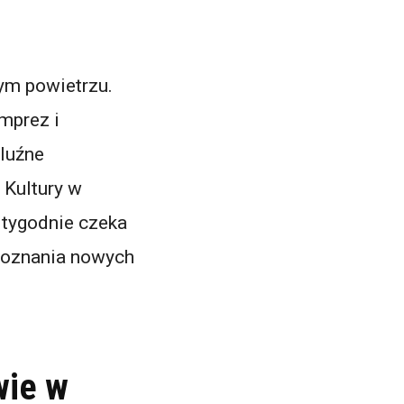
ym powietrzu.
mprez i
 luźne
 Kultury w
 tygodnie czeka
 poznania nowych
wie w