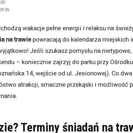
:05
09:36
hodzą wakacje pełne energii i relaksu na śwież
ia na trawie
powracają do kalendarza miejskich i
wyjątkowo! Jeśli szukasz pomysłu na nietypowe,
endu – koniecznie zajrzyj do parku przy Ośrodku
oznańska 14, wejście od ul. Jesionowej). Co dwa
óstwo atrakcji, smaczne przekąski i możliwość
znania.
dzie? Terminy śniadań na tra