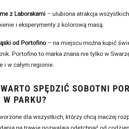
ime z Laborakami
– ulubiona atrakcja wszystkich
pienie i eksperymenty z kolorową masą.
ąski od Portofino
– na miejscu można kupić świ
knik. Portofino to marka znana nie tylko w Swar
e i w całym regionie.
 WARTO SPĘDZIĆ SOBOTNI PO
U W PARKU?
worzone dla wszystkich, którzy chcą inaczej ro
dania na trawie pozwalają odetchnąć od codzie