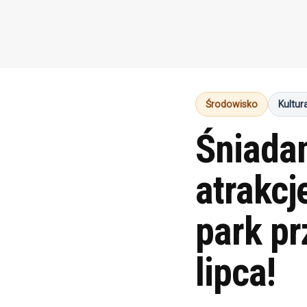
Środowisko
Kultur
Śniadan
atrakcj
park pr
lipca!