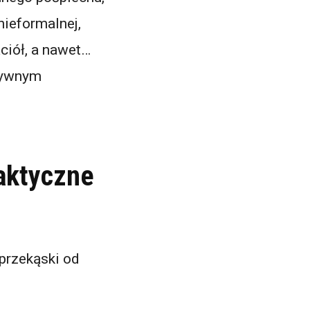
nieformalnej,
ciół, a nawet…
ytywnym
raktyczne
 przekąski od