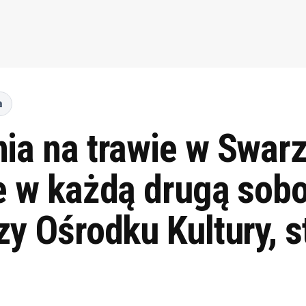
a
ia na trawie w Swar
e w każdą drugą sobot
zy Ośrodku Kultury, s