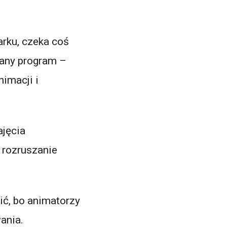
arku, czeka coś
wany program –
nimacji i
ajęcia
 rozruszanie
ić, bo animatorzy
ania.