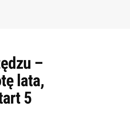
zędzu –
ę lata,
tart 5