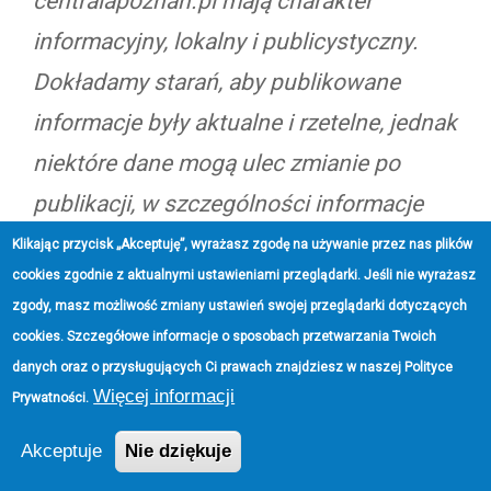
centralapoznan.pl mają charakter
informacyjny, lokalny i publicystyczny.
Dokładamy starań, aby publikowane
informacje były aktualne i rzetelne, jednak
niektóre dane mogą ulec zmianie po
publikacji, w szczególności informacje
dotyczące przepisów prawa, opłat,
Klikając przycisk „Akceptuję”, wyrażasz zgodę na używanie przez nas plików
cookies zgodnie z aktualnymi ustawieniami przeglądarki. Jeśli nie wyrażasz
terminów, wydarzeń, komunikacji, godzin
zgody, masz możliwość zmiany ustawień swojej przeglądarki dotyczących
otwarcia, decyzji urzędowych oraz ofert
cookies. Szczegółowe informacje o sposobach przetwarzania Twoich
podmiotów zewnętrznych.
danych oraz o przysługujących Ci prawach znajdziesz w naszej
Polityce
Więcej informacji
Prywatności
.
Serwis nie zastępuje indywidualnej
Akceptuje
Nie dziękuje
porady prawnej, podatkowej, medycznej,