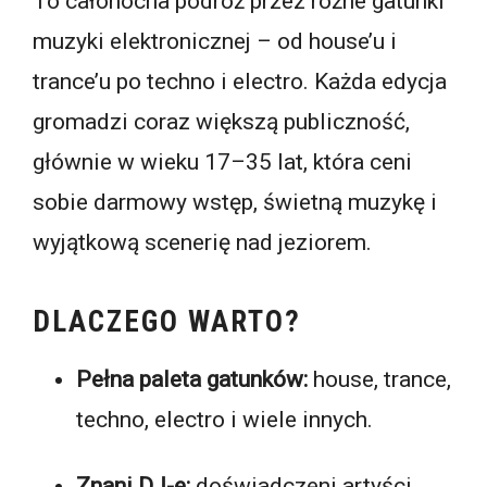
To całonocna podróż przez różne gatunki
muzyki elektronicznej – od house’u i
trance’u po techno i electro. Każda edycja
gromadzi coraz większą publiczność,
głównie w wieku 17–35 lat, która ceni
sobie darmowy wstęp, świetną muzykę i
wyjątkową scenerię nad jeziorem.
DLACZEGO WARTO?
Pełna paleta gatunków:
house, trance,
techno, electro i wiele innych.
Znani DJ-e:
doświadczeni artyści