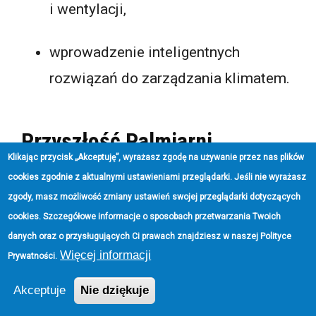
i wentylacji,
wprowadzenie inteligentnych
rozwiązań do zarządzania klimatem.
Przyszłość Palmiarni
Klikając przycisk „Akceptuję”, wyrażasz zgodę na używanie przez nas plików
cookies zgodnie z aktualnymi ustawieniami przeglądarki. Jeśli nie wyrażasz
Nowa Palmiarnia Poznańska ma szansę
zgody, masz możliwość zmiany ustawień swojej przeglądarki dotyczących
stać się wzorem dla podobnych obiektów
cookies. Szczegółowe informacje o sposobach przetwarzania Twoich
w Europie. Planowane zmiany pozwolą
danych oraz o przysługujących Ci prawach znajdziesz w naszej
Polityce
Więcej informacji
Prywatności
.
nie tylko zachować unikatową kolekcję
roślin, ale również stworzyć miejsce
Akceptuje
Nie dziękuje
przyjazne dla mieszkańców i turystów na