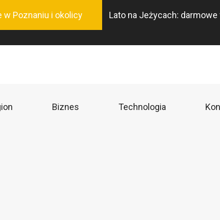
Przejdź
 w Poznaniu i okolicy
Lato na Jeżycach: darmowe wa
do
treści
ion
Biznes
Technologia
Kon