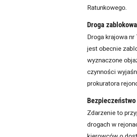
Ratunkowego.
Droga zablokowa
Droga krajowa nr
jest obecnie zabl
wyznaczone objaz
czynności wyjaś
prokuratora rejo
Bezpieczeństwo 
Zdarzenie to prz
drogach w rejonac
kierowców o dost