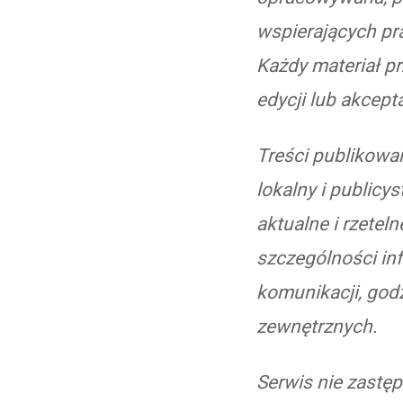
wspierających pra
Każdy materiał pr
edycji lub akcepta
Treści publikowan
lokalny i publicy
aktualne i rzetel
szczególności in
komunikacji, god
zewnętrznych.
Serwis nie zastę