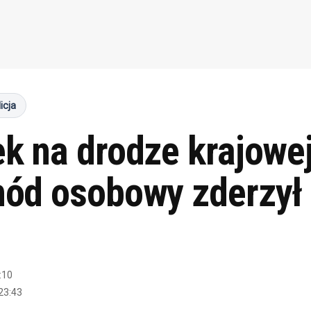
icja
 na drodze krajowej
ód osobowy zderzył 
:10
23:43