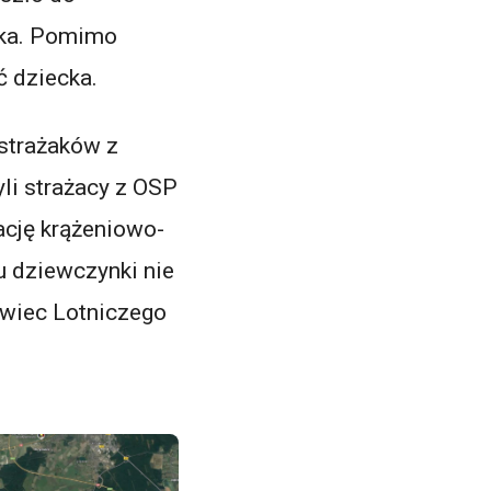
ynka. Pomimo
ć dziecka.
 strażaków z
li strażacy z OSP
ację krążeniowo-
u dziewczynki nie
owiec Lotniczego