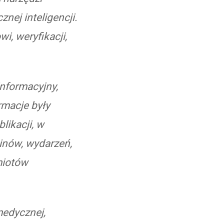
nej inteligencji.
i, weryfikacji,
informacyjny,
rmacje były
likacji, w
inów, wydarzeń,
miotów
medycznej,