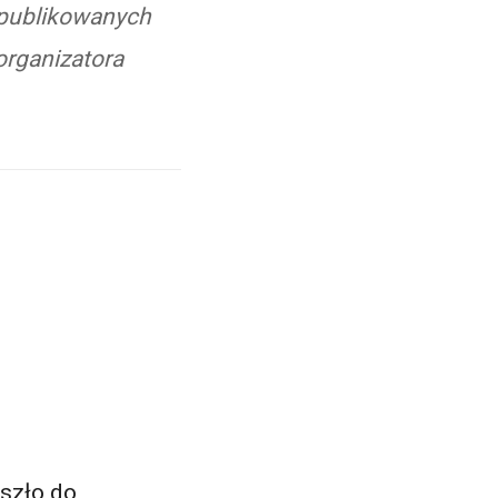
 publikowanych
organizatora
szło do