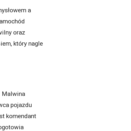
ymysłowem a
 Samochód
ilny oraz
iem, który nagle
t Malwina
owca pojazdu
ast komendant
Pogotowia