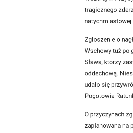
tragicznego zdar
natychmiastowej r
Zgłoszenie o nag
Wschowy tuż po g
Sława, którzy zas
oddechową. Niest
udało się przywr
Pogotowia Ratunk
O przyczynach zg
zaplanowana na p