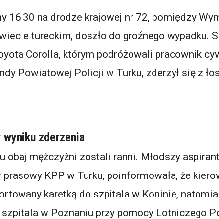
ny 16:30 na drodze krajowej nr 72, pomiędzy W
wiecie tureckim, doszło do groźnego wypadku.
yota Corolla, którym podróżowali pracownik cyw
y Powiatowej Policji w Turku, zderzył się z łos
.
 wyniku zderzenia
 obaj mężczyźni zostali ranni. Młodszy aspiran
r prasowy KPP w Turku, poinformowała, że kier
portowany karetką do szpitala w Koninie, natomi
 do szpitala w Poznaniu przy pomocy Lotniczego 