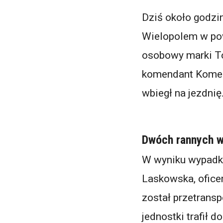
Dziś około godzi
Wielopolem w po
osobowy marki To
komendant Komend
wbiegł na jezdnię
Dwóch rannych w
W wyniku wypadku
Laskowska, ofice
został przetrans
jednostki trafił