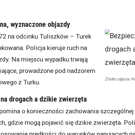
na, wyznaczone objazdy
 72 na odcinku Tuliszków – Turek
okowana. Policja kieruje ruch na
dy. Na miejscu wypadku trwają
niające, prowadzone pod nadzorem
Źródło zdjęcia: Pe
nowego z Turku.
na drogach a dzikie zwierzęta
ypomina o konieczności zachowania szczególnej
h, gdzie mogą pojawić się dzikie zwierzęta. Poli
osowanie prędkości do warunków panujących na