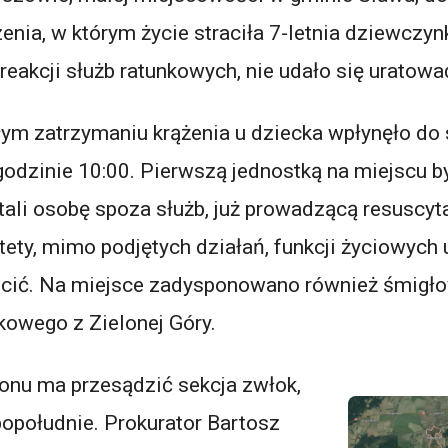
zenia, w którym życie straciła 7-letnia dziewcz
eakcji służb ratunkowych, nie udało się uratowa
łym zatrzymaniu krążenia u dziecka wpłynęło do
odzinie 10:00. Pierwszą jednostką na miejscu by
tali osobę spoza służb, już prowadzącą resuscyt
ety, mimo podjętych działań, funkcji życiowych 
ócić. Na miejsce zadysponowano również śmigł
owego z Zielonej Góry.
onu ma przesądzić sekcja zwłok,
opołudnie. Prokurator Bartosz