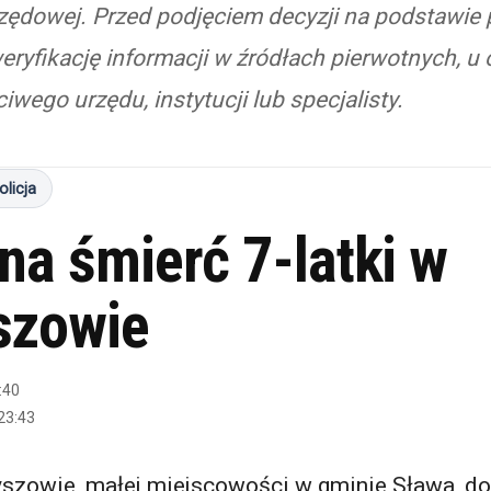
rzędowej. Przed podjęciem decyzji na podstawie
eryfikację informacji w źródłach pierwotnych, u 
iwego urzędu, instytucji lub specjalisty.
olicja
na śmierć 7-latki w
szowie
:40
23:43
szowie, małej miejscowości w gminie Sława, do