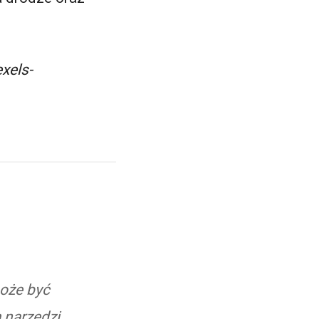
xels-
może być
 narzędzi