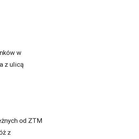
tanków w
a z ulicą
leżnych od ZTM
óż z