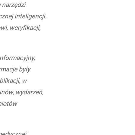
 narzędzi
nej inteligencji.
i, weryfikacji,
informacyjny,
rmacje były
likacji, w
inów, wydarzeń,
miotów
medycznej,