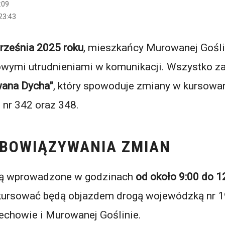
:09
23:43
rześnia 2025 roku
, mieszkańcy Murowanej Gośli
sowymi utrudnieniami w komunikacji. Wszystko z
ana Dycha”
, który spowoduje zmiany w kursowa
h nr 342 oraz 348.
OBOWIĄZYWANIA ZMIAN
dą wprowadzone w godzinach
od około 9:00 do 1
kursować będą objazdem drogą wojewódzką nr 19
chowie i Murowanej Goślinie.