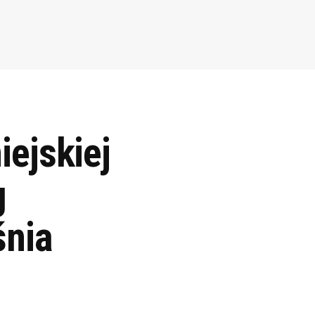
ejskiej
g
śnia