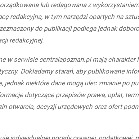
orządkowana lub redagowana z wykorzystaniem
cę redakcyjną, w tym narzędzi opartych na sztucz
zeznaczony do publikacji podlega jednak doborow
cji redakcyjnej.
e w serwisie centralapoznan.pl mają charakter 
styczny. Dokładamy starań, aby publikowane info
ne, jednak niektóre dane mogą ulec zmianie po pub
formacje dotyczące przepisów prawa, opłat, term
zin otwarcia, decyzji urzędowych oraz ofert pod
puje indywidualnej porady prawnej, podatkowej, 