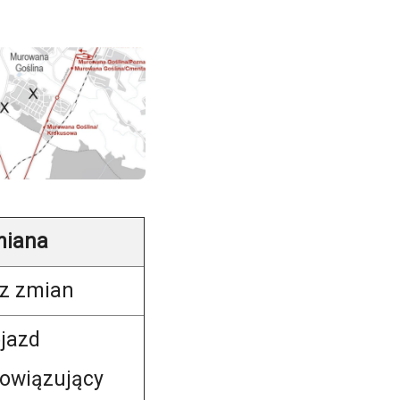
miana
z zmian
jazd
owiązujący