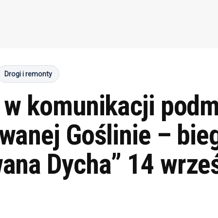
Drogi i remonty
 w komunikacji podmi
anej Goślinie – bie
ana Dycha” 14 wrze