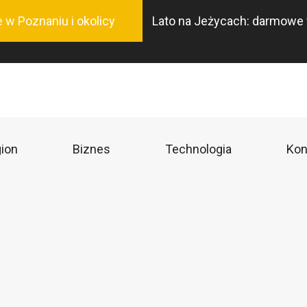
Przejdź
 w Poznaniu i okolicy
Lato na Jeżycach: darmowe wa
do
treści
ion
Biznes
Technologia
Kon