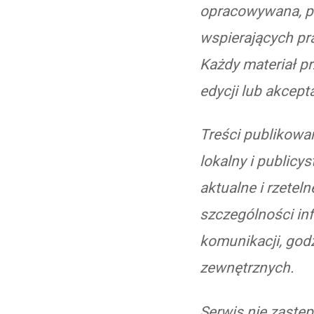
opracowywana, p
wspierających pra
Każdy materiał pr
edycji lub akcepta
Treści publikowan
lokalny i publicy
aktualne i rzetel
szczególności in
komunikacji, god
zewnętrznych.
Serwis nie zastę