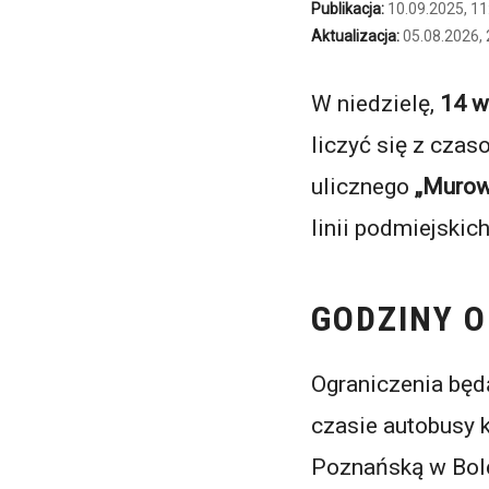
Publikacja:
10.09.2025, 11
Aktualizacja:
05.08.2026, 
W niedzielę,
14 w
liczyć się z cza
ulicznego
„Murow
linii podmiejskic
GODZINY 
Ograniczenia bę
czasie autobusy 
Poznańską w Bole