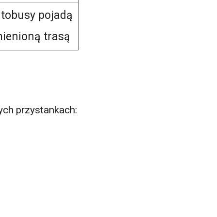
tobusy pojadą
ienioną trasą
ych przystankach: