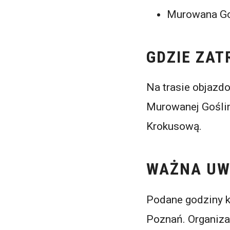
Murowana G
GDZIE ZAT
Na trasie objazd
Murowanej Goślin
Krokusową.
WAŻNA U
Podane godziny k
Poznań. Organiza