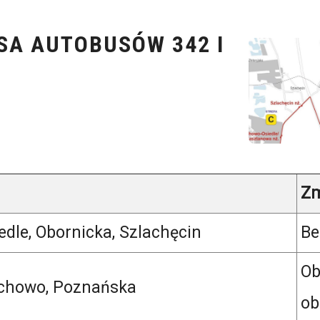
SA AUTOBUSÓW 342 I
Z
dle, Obornicka, Szlachęcin
Be
Ob
chowo, Poznańska
ob