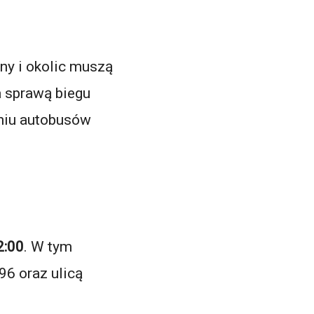
ny i okolic muszą
a sprawą biegu
niu autobusów
2:00
. W tym
6 oraz ulicą