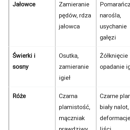
Jałowce
Zamieranie
Pomarańc
pędów, rdza
narośla,
jałowca
usychanie
gałęzi
Świerki i
Osutka,
Żółknięcie 
sosny
zamieranie
opadanie ig
igieł
Róże
Czarna
Czarne pla
plamistość,
biały nalot,
mączniak
deformacj
prawdziwy,
liści