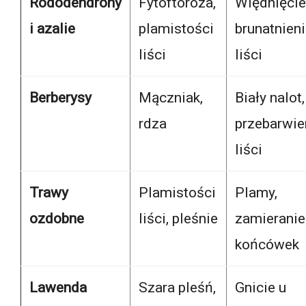
Rododendrony
Fytoftoroza,
Więdnięcie
i azalie
plamistości
brunatnien
liści
liści
Berberysy
Mączniak,
Biały nalot,
rdza
przebarwie
liści
Trawy
Plamistości
Plamy,
ozdobne
liści, pleśnie
zamieranie
końcówek
Lawenda
Szara pleśń,
Gnicie u