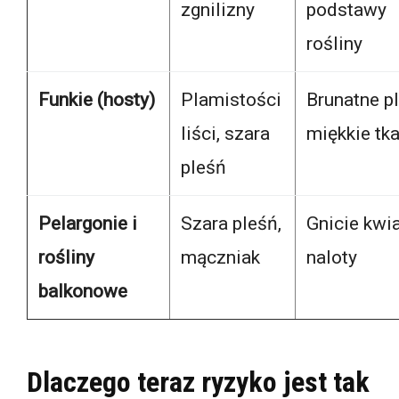
zgnilizny
podstawy
rośliny
Funkie (hosty)
Plamistości
Brunatne p
liści, szara
miękkie tka
pleśń
Pelargonie i
Szara pleśń,
Gnicie kwi
rośliny
mączniak
naloty
balkonowe
Dlaczego teraz ryzyko jest tak