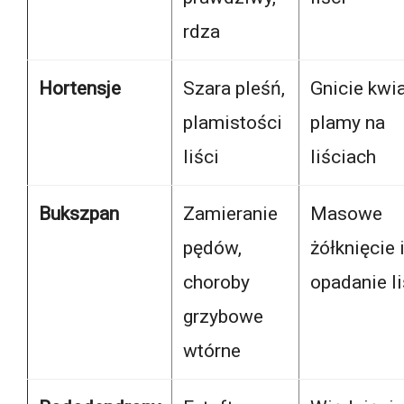
rdza
Hortensje
Szara pleśń,
Gnicie kwi
plamistości
plamy na
liści
liściach
Bukszpan
Zamieranie
Masowe
pędów,
żółknięcie 
choroby
opadanie li
grzybowe
wtórne