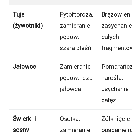
Tuje
Fytoftoroza,
Brązowieni
(żywotniki)
zamieranie
zasychanie
pędów,
całych
szara pleśń
fragmentó
Jałowce
Zamieranie
Pomarańc
pędów, rdza
narośla,
jałowca
usychanie
gałęzi
Świerki i
Osutka,
Żółknięcie 
sosny
zamieranie
opadanie ig