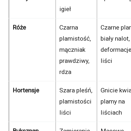
igieł
Róże
Czarna
Czarne pla
plamistość,
biały nalot,
mączniak
deformacj
prawdziwy,
liści
rdza
Hortensje
Szara pleśń,
Gnicie kwi
plamistości
plamy na
liści
liściach