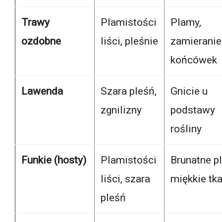
Trawy
Plamistości
Plamy,
ozdobne
liści, pleśnie
zamieranie
końcówek
Lawenda
Szara pleśń,
Gnicie u
zgnilizny
podstawy
rośliny
Funkie (hosty)
Plamistości
Brunatne p
liści, szara
miękkie tka
pleśń