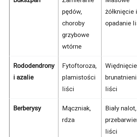
Bukszpan
Zamieranie
Masowe
pędów,
żółknięcie 
choroby
opadanie li
grzybowe
wtórne
Rododendrony
Fytoftoroza,
Więdnięcie
i azalie
plamistości
brunatnien
liści
liści
Berberysy
Mączniak,
Biały nalot,
rdza
przebarwie
liści