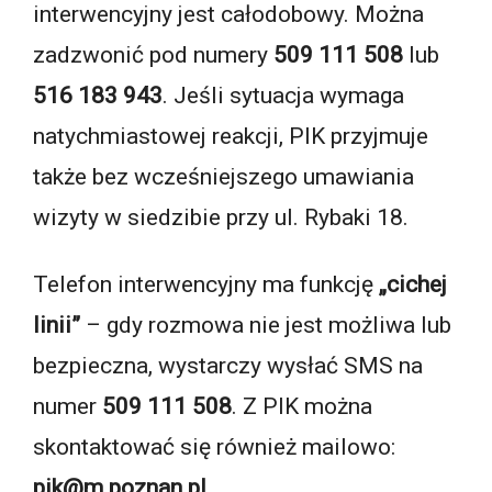
interwencyjny jest całodobowy. Można
zadzwonić pod numery
509 111 508
lub
516 183 943
. Jeśli sytuacja wymaga
natychmiastowej reakcji, PIK przyjmuje
także bez wcześniejszego umawiania
wizyty w siedzibie przy ul. Rybaki 18.
Telefon interwencyjny ma funkcję
„cichej
linii”
– gdy rozmowa nie jest możliwa lub
bezpieczna, wystarczy wysłać SMS na
numer
509 111 508
. Z PIK można
skontaktować się również mailowo:
pik@m.poznan.pl
.