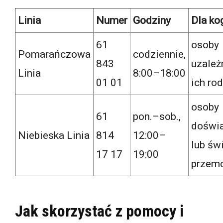
Linia
Numer
Godziny
Dla ko
61
osoby
Pomarańczowa
codziennie,
843
uzależ
Linia
8:00–18:00
01 01
ich ro
osoby
61
pon.–sob.,
doświ
Niebieska Linia
814
12:00–
lub św
17 17
19:00
przem
Jak skorzystać z pomocy i