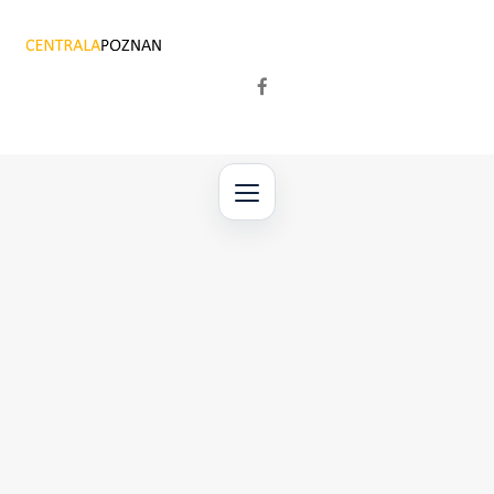
Przejdź
do
treści