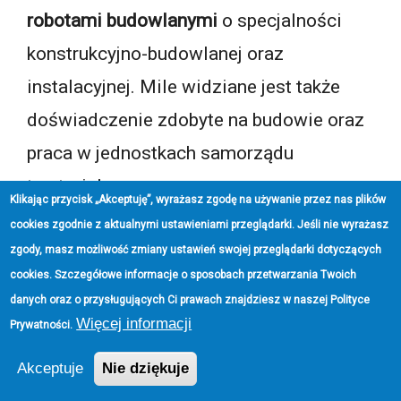
robotami budowlanymi
o specjalności
konstrukcyjno-budowlanej oraz
instalacyjnej. Mile widziane jest także
doświadczenie zdobyte na budowie oraz
praca w jednostkach samorządu
terytorialnego.
Klikając przycisk „Akceptuję”, wyrażasz zgodę na używanie przez nas plików
cookies zgodnie z aktualnymi ustawieniami przeglądarki. Jeśli nie wyrażasz
Z perspektywy kandydatów to ważna
zgody, masz możliwość zmiany ustawień swojej przeglądarki dotyczących
informacja: oferta jest skierowana do
cookies. Szczegółowe informacje o sposobach przetwarzania Twoich
danych oraz o przysługujących Ci prawach znajdziesz w naszej
Polityce
osób, które potrafią łączyć praktyczną
Więcej informacji
Prywatności
.
znajomość procesu budowlanego z pracą
Akceptuje
Nie dziękuje
w środowisku instytucjonalnym, gdzie